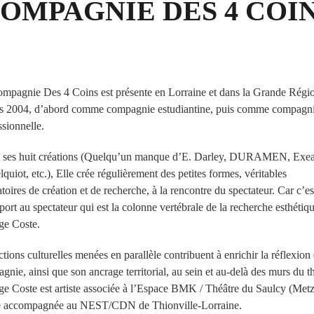
OMPAGNIE DES 4 COI
mpagnie Des 4 Coins est présente en Lorraine et dans la Grande Régi
s 2004, d’abord comme compagnie estudiantine, puis comme compagn
ssionnelle.
 ses huit créations (Quelqu’un manque d’E. Darley, DURAMEN, Exea
lquiot, etc.), Elle crée régulièrement des petites formes, véritables
atoires de création et de recherche, à la rencontre du spectateur. Car c’es
pport au spectateur qui est la colonne vertébrale de la recherche esthétiq
e Coste.
ctions culturelles menées en parallèle contribuent à enrichir la réflexion 
gnie, ainsi que son ancrage territorial, au sein et au-delà des murs du th
e Coste est artiste associée à l’Espace BMK / Théâtre du Saulcy (Metz
te accompagnée au NEST/CDN de Thionville-Lorraine.