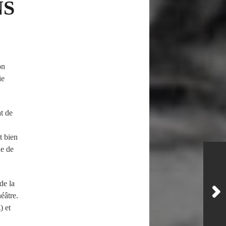
NS
on
ie
t de
t bien
ue de
de la
éâtre.
) et