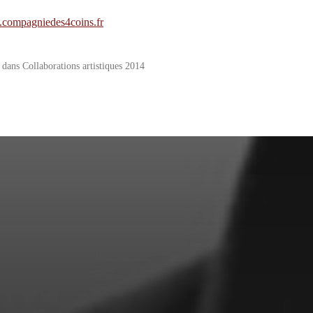
compagniedes4coins.fr
é dans
Collaborations artistiques 2014