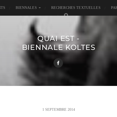
NTS
BIENNALES
RECHERCHES TEXTUELLES
PA
QUAI EST -
BIENNALE KOLTES
1 SEPTEMBRE 2014