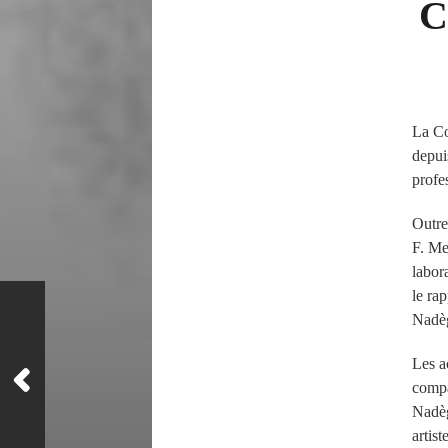
C
La Co
depui
profe
Outre
F. Me
labor
le ra
Nadèg
Les a
compa
Nadèg
artis