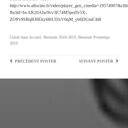
http://www.allocine.fr/video/player_gen_cmedia=19574907&cfi
fbclid=IwAR20AIw9vv3E74M5pofJv5X-
ZOPv9SBqBJ0Eky68rUDxV0qM_yb6DGmCib8
Classé dans
Accueil
,
Biennale 2018-2019
,
Biennale Printemps
2019
PRÉCÉDENT
POSTER
SUIVANT
POSTER